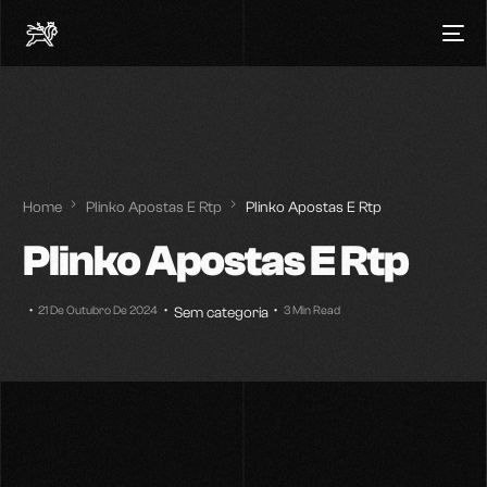
Home
Plinko Apostas E Rtp
Plinko Apostas E Rtp
Plinko Apostas E Rtp
21 De Outubro De 2024
3 Min Read
Sem categoria