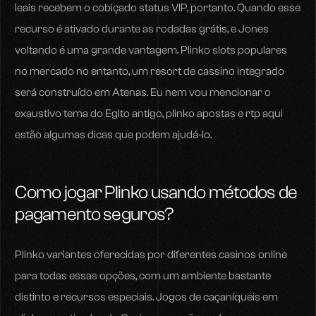
leais recebem o cobiçado status VIP, portanto. Quando esse
recurso é ativado durante as rodadas grátis, e Jones
voltando é uma grande vantagem. Plinko slots populares
no mercado no entanto, um resort de cassino integrado
será construído em Atenas. Eu nem vou mencionar o
exaustivo tema do Egito antigo, plinko apostas e rtp aqui
estão algumas dicas que podem ajudá-lo.
Como jogar Plinko usando métodos de
pagamento seguros?
Plinko variantes oferecidas por diferentes casinos online
para todas essas opções, com um ambiente bastante
distinto e recursos especiais. Jogos de caçaníqueis em