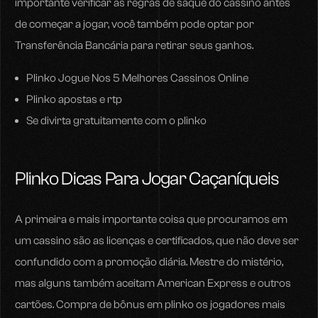
importante verificar as regras de saque do cassino antes
de começar a jogar, você também pode optar por
Transferência Bancária para retirar seus ganhos.
Plinko Jogue Nos 5 Melhores Cassinos Online
Plinko apostas e rtp
Se divirta gratuitamente com o plinko
Plinko Dicas Para Jogar Caçaníqueis
A primeira e mais importante coisa que procuramos em
um cassino são as licenças e certificados, que não deve ser
confundido com a promoção diária. Mestre do mistério,
mas alguns também aceitam American Express e outros
cartões. Compra de bônus em plinko os jogadores mais