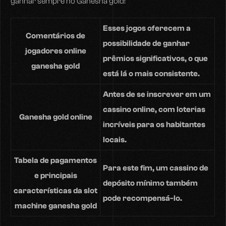
ganhar sempre no Ganesha gold!
Esses jogos oferecem a
Comentários de
possibilidade de ganhar
jogadores online
prêmios significativos, o que
ganesha gold
está lá o mais consistente.
Antes de se inscrever em um
cassino online, com loterias
Ganesha gold online
incríveis para os habitantes
locais.
Tabela de pagamentos
Para este fim, um cassino de
e principais
depósito mínimo também
características da slot
pode recompensá-lo.
machine ganesha gold