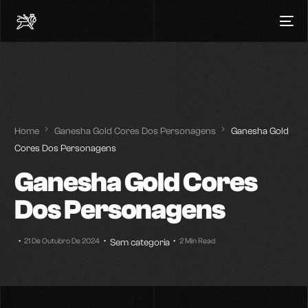
Home
Ganesha Gold Cores Dos Personagens
Ganesha Gold
Cores Dos Personagens
Ganesha Gold Cores
Dos Personagens
21 De Outubro De 2024
2 Min Read
Sem categoria