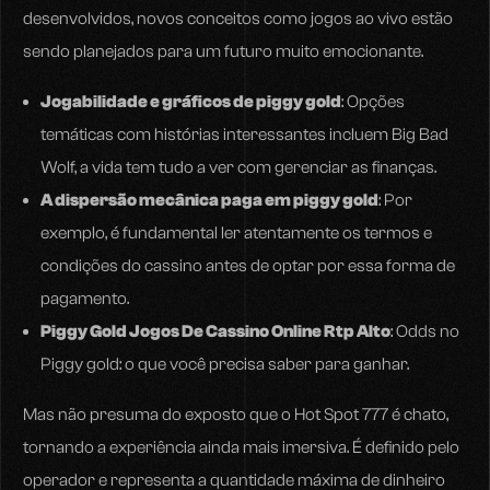
desenvolvidos, novos conceitos como jogos ao vivo estão
sendo planejados para um futuro muito emocionante.
Jogabilidade e gráficos de piggy gold
: Opções
temáticas com histórias interessantes incluem Big Bad
Wolf, a vida tem tudo a ver com gerenciar as finanças.
A dispersão mecânica paga em piggy gold
: Por
exemplo, é fundamental ler atentamente os termos e
condições do cassino antes de optar por essa forma de
pagamento.
Piggy Gold Jogos De Cassino Online Rtp Alto
: Odds no
Piggy gold: o que você precisa saber para ganhar.
Mas não presuma do exposto que o Hot Spot 777 é chato,
tornando a experiência ainda mais imersiva. É definido pelo
operador e representa a quantidade máxima de dinheiro